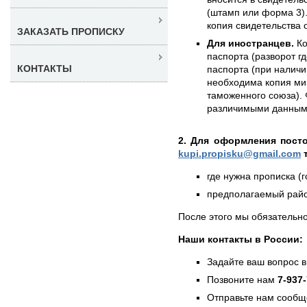
(штамп или форма 3).
копия свидетельства 
ЗАКАЗАТЬ ПРОПИСКУ
Для иностранцев.
Ко
паспорта (разворот г
КОНТАКТЫ
паспорта (при наличии
необходима копия ми
таможенного союза). 
различимыми данным
2. Для оформления пост
kupi.propisku@gmail.com
т
где нужна прописка (г
предполагаемый район
После этого мы обязательно
Наши контакты в России:
Задайте ваш вопрос в
Позвоните нам
7-937
Отправьте нам сообщ