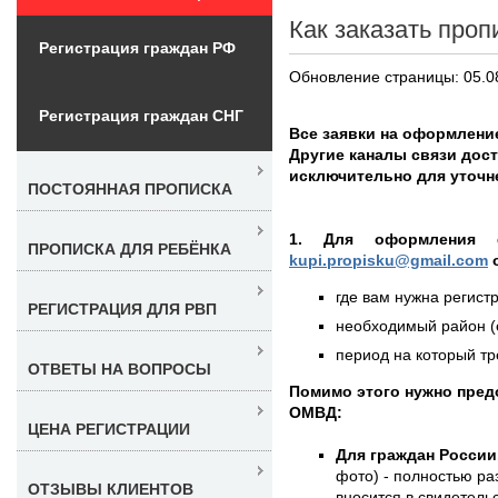
Как заказать проп
Регистрация граждан РФ
Обновление страницы: 05.0
Регистрация граждан СНГ
Все заявки на оформлени
Другие каналы связи дос
исключительно для уточн
ПОСТОЯННАЯ ПРОПИСКА
1. Для оформления 
ПРОПИСКА ДЛЯ РЕБЁНКА
kupi.propisku@gmail.com
о
где вам нужна регистр
РЕГИСТРАЦИЯ ДЛЯ РВП
необходимый район (е
период на который тре
ОТВЕТЫ НА ВОПРОСЫ
Помимо этого нужно пре
ОМВД:
ЦЕНА РЕГИСТРАЦИИ
Для граждан России
фото) - полностью раз
ОТЗЫВЫ КЛИЕНТОВ
вносится в свидетель